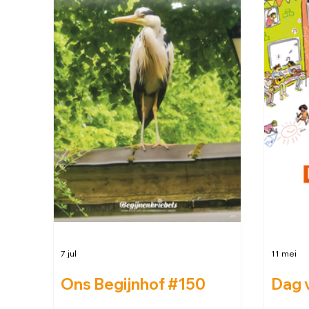
7 jul
11 mei
Ons Begijnhof #150
Dag 